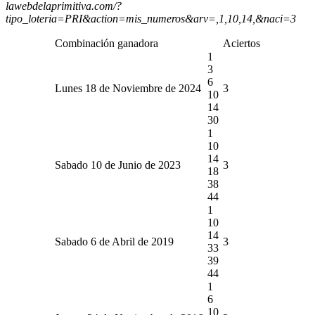
lawebdelaprimitiva.com/?
tipo_loteria=PRI&action=mis_numeros&arv=,1,10,14,&naci=3
Combinación ganadora
Aciertos
1
3
6
Lunes 18 de Noviembre de 2024
3
10
14
30
1
10
14
Sabado 10 de Junio de 2023
3
18
38
44
1
10
14
Sabado 6 de Abril de 2019
3
33
39
44
1
6
10