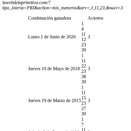
lawebdelaprimitiva.com/?
tipo_loteria=PRI&action=mis_numeros&arv=,1,11,23,&naci=3
Combinación ganadora
Aciertos
1
4
11
Lunes 1 de Junio de 2026
3
12
23
39
1
11
22
Jueves 10 de Mayo de 2018
3
23
38
39
1
11
15
Jueves 19 de Marzo de 2015
3
23
27
30
1
7
11