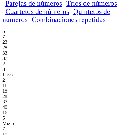
Parejas de números
Trios de números
Cuartetos de números
Quintetos de
números
Combinaciones repetidas
5
7
23
28
33
37
2
8
Jue-6
2
11
15
28
37
40
16
5
Mie-5
7
10