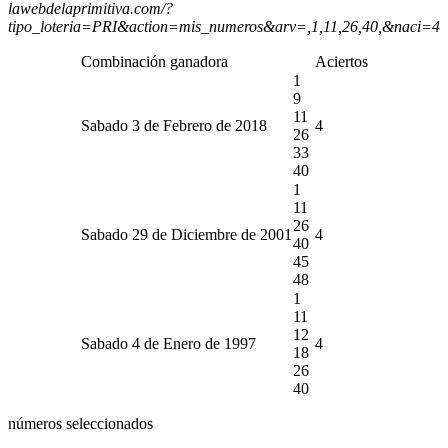
lawebdelaprimitiva.com/?
tipo_loteria=PRI&action=mis_numeros&arv=,1,11,26,40,&naci=4
Combinación ganadora
Aciertos
1
9
11
Sabado 3 de Febrero de 2018
4
26
33
40
1
11
26
Sabado 29 de Diciembre de 2001
4
40
45
48
1
11
12
Sabado 4 de Enero de 1997
4
18
26
40
números seleccionados