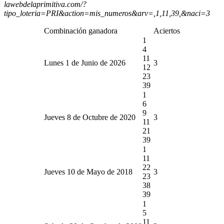
lawebdelaprimitiva.com/?
tipo_loteria=PRI&action=mis_numeros&arv=,1,11,39,&naci=3
Combinación ganadora
Aciertos
1
4
11
Lunes 1 de Junio de 2026
3
12
23
39
1
6
9
Jueves 8 de Octubre de 2020
3
11
21
39
1
11
22
Jueves 10 de Mayo de 2018
3
23
38
39
1
5
11