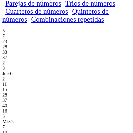
Parejas de números
Trios de números
Cuartetos de números
Quintetos de
números
Combinaciones repetidas
5
7
23
28
33
37
2
8
Jue-6
2
11
15
28
37
40
16
5
Mie-5
7
10