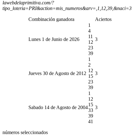
lawebdelaprimitiva.com/?
tipo_loteria=PRI&action=mis_numeros&arv=,1,12,39,&naci=3
Combinación ganadora
Aciertos
1
4
11
Lunes 1 de Junio de 2026
3
12
23
39
1
2
12
Jueves 30 de Agosto de 2012
3
15
23
39
1
12
15
Sabado 14 de Agosto de 2004
3
33
39
41
números seleccionados