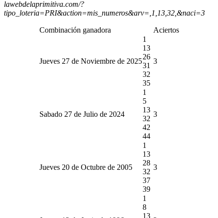
lawebdelaprimitiva.com/?
tipo_loteria=PRI&action=mis_numeros&arv=,1,13,32,&naci=3
Combinación ganadora
Aciertos
1
13
26
Jueves 27 de Noviembre de 2025
3
31
32
35
1
5
13
Sabado 27 de Julio de 2024
3
32
42
44
1
13
28
Jueves 20 de Octubre de 2005
3
32
37
39
1
8
13