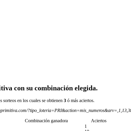
tiva con su combinación elegida.
s sorteos en los cuales se obtienen
3
ó más aciertos.
aprimitiva.com/?tipo_loteria=PRI&action=mis_numeros&arv=,1,13,
Combinación ganadora
Aciertos
1