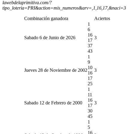
lawebdelaprimitiva.com/?
tipo_loteria=PRI&action=mis_numeros&arv=,1,16,17,&naci=3
Combinación ganadora
Aciertos
1
6
16
Sabado 6 de Junio de 2026
3
17
37
43
1
9
10
Jueves 28 de Noviembre de 2002
3
16
17
25
1
11
16
Sabado 12 de Febrero de 2000
3
17
30
45
1
5
16