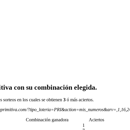
tiva con su combinación elegida.
s sorteos en los cuales se obtienen
3
ó más aciertos.
aprimitiva.com/?tipo_loteria=PRI&action=mis_numeros&arv=,1,16,
Combinación ganadora
Aciertos
1