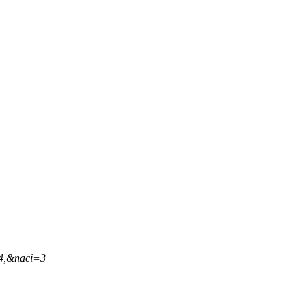
24,&naci=3