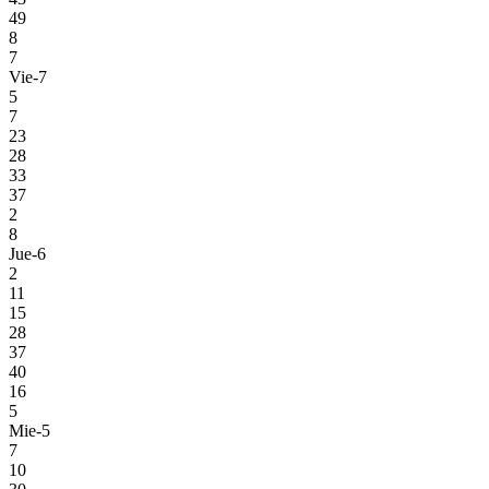
49
8
7
Vie-7
5
7
23
28
33
37
2
8
Jue-6
2
11
15
28
37
40
16
5
Mie-5
7
10