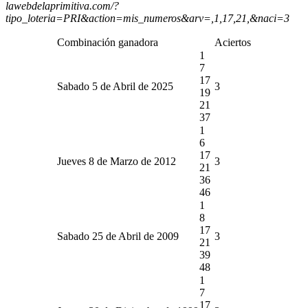
lawebdelaprimitiva.com/?
tipo_loteria=PRI&action=mis_numeros&arv=,1,17,21,&naci=3
Combinación ganadora
Aciertos
1
7
17
Sabado 5 de Abril de 2025
3
19
21
37
1
6
17
Jueves 8 de Marzo de 2012
3
21
36
46
1
8
17
Sabado 25 de Abril de 2009
3
21
39
48
1
7
17