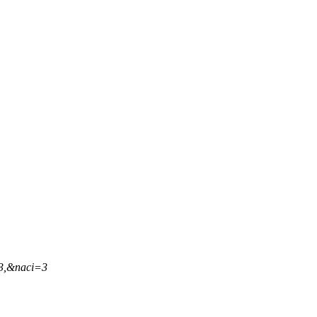
43,&naci=3