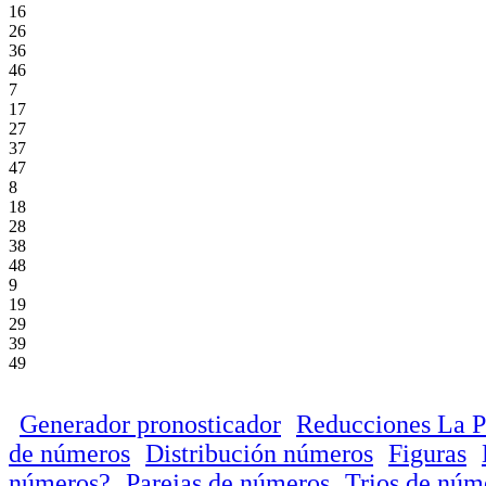
16
26
36
46
7
17
27
37
47
8
18
28
38
48
9
19
29
39
49
Generador pronosticador
Reducciones La P
de números
Distribución números
Figuras
números?
Parejas de números
Trios de núm