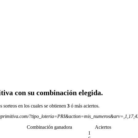
tiva con su combinación elegida.
s sorteos en los cuales se obtienen
3
ó más aciertos.
aprimitiva.com/?tipo_loteria=PRI&action=mis_numeros&arv=,1,17,
Combinación ganadora
Aciertos
1