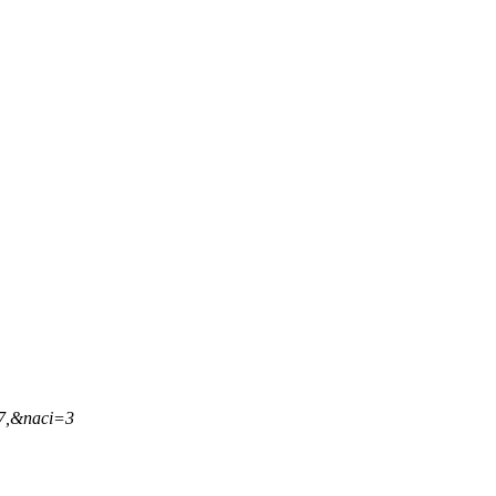
37,&naci=3