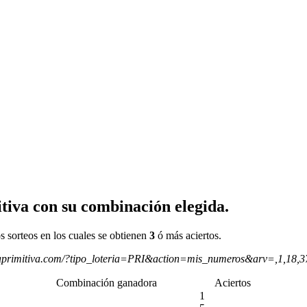
tiva con su combinación elegida.
s sorteos en los cuales se obtienen
3
ó más aciertos.
aprimitiva.com/?tipo_loteria=PRI&action=mis_numeros&arv=,1,18,
Combinación ganadora
Aciertos
1