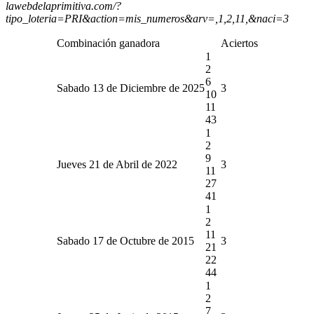
lawebdelaprimitiva.com/?
tipo_loteria=PRI&action=mis_numeros&arv=,1,2,11,&naci=3
Combinación ganadora
Aciertos
1
2
6
Sabado 13 de Diciembre de 2025
3
10
11
43
1
2
9
Jueves 21 de Abril de 2022
3
11
27
41
1
2
11
Sabado 17 de Octubre de 2015
3
21
22
44
1
2
7