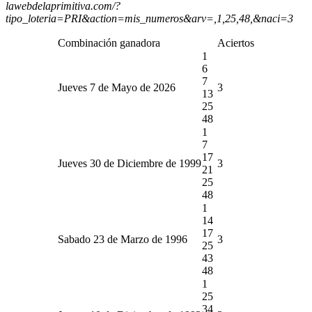
lawebdelaprimitiva.com/?
tipo_loteria=PRI&action=mis_numeros&arv=,1,25,48,&naci=3
Combinación ganadora
Aciertos
1
6
7
Jueves 7 de Mayo de 2026
3
13
25
48
1
7
17
Jueves 30 de Diciembre de 1999
3
21
25
48
1
14
17
Sabado 23 de Marzo de 1996
3
25
43
48
1
25
34