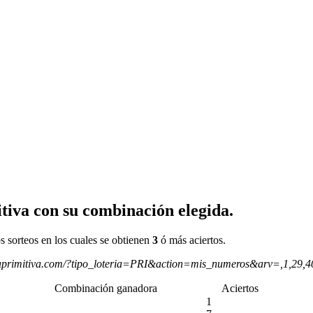
tiva con su combinación elegida.
s sorteos en los cuales se obtienen
3
ó más aciertos.
aprimitiva.com/?tipo_loteria=PRI&action=mis_numeros&arv=,1,29,
Combinación ganadora
Aciertos
1