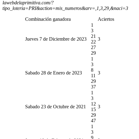
lawebdelaprimitiva.com/?
tipo_loteria=PRI&action=mis_numeros&arv=,1,3,29,&naci=3
Combinación ganadora
Aciertos
1
3
21
Jueves 7 de Diciembre de 2023
3
22
27
29
1
3
8
Sabado 28 de Enero de 2023
3
11
29
37
1
3
12
Sabado 23 de Octubre de 2021
3
15
29
47
1
3
9