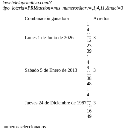
lawebdelaprimitiva.com/?
tipo_loteria=PRI&action=mis_numeros&arv=,1,4,11,&naci=3
Combinación ganadora
Aciertos
1
4
11
Lunes 1 de Junio de 2026
3
12
23
39
1
4
9
Sabado 5 de Enero de 2013
3
11
38
48
1
4
11
Jueves 24 de Diciembre de 1987
3
15
16
49
números seleccionados