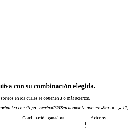
tiva con su combinación elegida.
 sorteos en los cuales se obtienen
3
ó más aciertos.
aprimitiva.com/?tipo_loteria=PRI&action=mis_numeros&arv=,1,4,1
Combinación ganadora
Aciertos
1