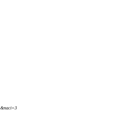
2,&naci=3