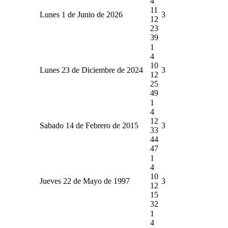
4
11
Lunes 1 de Junio de 2026
3
12
23
39
1
4
10
Lunes 23 de Diciembre de 2024
3
12
25
49
1
4
12
Sabado 14 de Febrero de 2015
3
33
44
47
1
4
10
Jueves 22 de Mayo de 1997
3
12
15
32
1
4