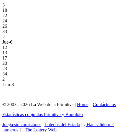
3
18
22
24
26
33
2
Jue-6
12
13
17
20
23
34
2
Lun-3
© 2003 - 2026 La Web de la Primitiva |
Home
|
Contáctenos
Estadísticas conjuntas Primitiva y Bonoloto
Juega sin comisiones
|
Loterías del Estado
|
¿ Han salido mis
números ?
|
The Lottery Web
|