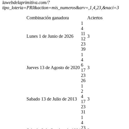
lawebdelaprimitiva.com/?
tipo_loteria=PRI&action=mis_numeros&arv=,1,4,23,&naci=3
Combinación ganadora
Aciertos
1
4
11
Lunes 1 de Junio de 2026
3
12
23
39
1
4
6
Jueves 13 de Agosto de 2020
3
17
23
26
1
2
4
Sabado 13 de Julio de 2013
3
17
23
31
1
4
23