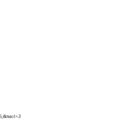
46,&naci=3