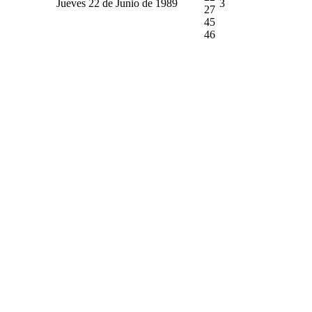
Jueves 22 de Junio de 1989
3
27
45
46