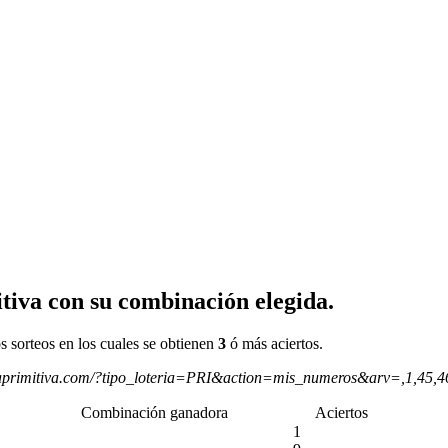
tiva con su combinación elegida.
s sorteos en los cuales se obtienen
3
ó más aciertos.
aprimitiva.com/?tipo_loteria=PRI&action=mis_numeros&arv=,1,45,
Combinación ganadora
Aciertos
1