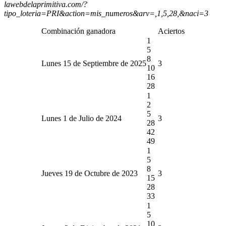
lawebdelaprimitiva.com/?
tipo_loteria=PRI&action=mis_numeros&arv=,1,5,28,&naci=3
Combinación ganadora
Aciertos
1
5
8
Lunes 15 de Septiembre de 2025
3
10
16
28
1
2
5
Lunes 1 de Julio de 2024
3
28
42
49
1
5
8
Jueves 19 de Octubre de 2023
3
15
28
33
1
5
10