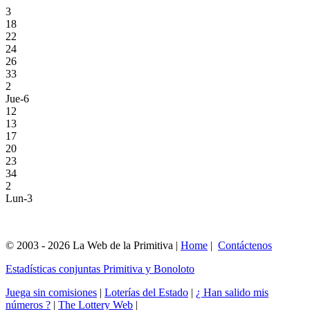
3
18
22
24
26
33
2
Jue-6
12
13
17
20
23
34
2
Lun-3
© 2003 - 2026 La Web de la Primitiva |
Home
|
Contáctenos
Estadísticas conjuntas Primitiva y Bonoloto
Juega sin comisiones
|
Loterías del Estado
|
¿ Han salido mis
números ?
|
The Lottery Web
|