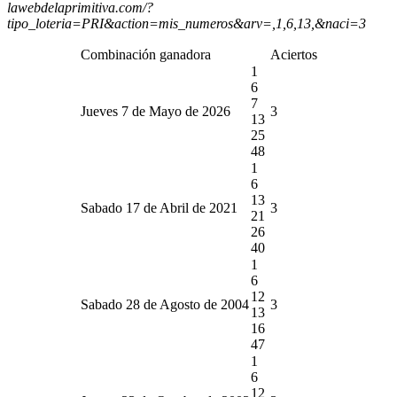
lawebdelaprimitiva.com/?
tipo_loteria=PRI&action=mis_numeros&arv=,1,6,13,&naci=3
Combinación ganadora
Aciertos
1
6
7
Jueves 7 de Mayo de 2026
3
13
25
48
1
6
13
Sabado 17 de Abril de 2021
3
21
26
40
1
6
12
Sabado 28 de Agosto de 2004
3
13
16
47
1
6
12