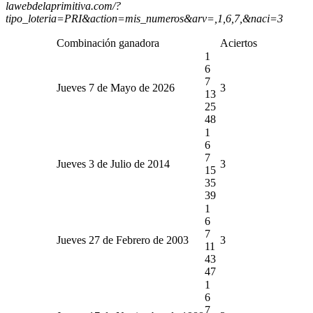
lawebdelaprimitiva.com/?
tipo_loteria=PRI&action=mis_numeros&arv=,1,6,7,&naci=3
Combinación ganadora
Aciertos
1
6
7
Jueves 7 de Mayo de 2026
3
13
25
48
1
6
7
Jueves 3 de Julio de 2014
3
15
35
39
1
6
7
Jueves 27 de Febrero de 2003
3
11
43
47
1
6
7