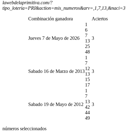
lawebdelaprimitiva.com/?
tipo_loteria=PRI&action=mis_numeros&arv=,1,7,13,&naci=3
Combinación ganadora
Aciertos
1
6
7
Jueves 7 de Mayo de 2026
3
13
25
48
1
7
12
Sabado 16 de Marzo de 2013
3
13
15
17
1
7
13
Sabado 19 de Mayo de 2012
3
42
44
49
números seleccionados