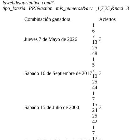
lawebdelaprimitiva.com/?
tipo_loteria=PRI&action=mis_numeros&arv=,1,7,25,&naci=3
Combinación ganadora
Aciertos
1
6
7
Jueves 7 de Mayo de 2026
3
13
25
48
1
5
7
Sabado 16 de Septiembre de 2017
3
10
25
44
1
7
15
Sabado 15 de Julio de 2000
3
24
25
42
1
7
17