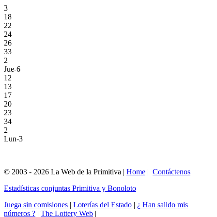
3
18
22
24
26
33
2
Jue-6
12
13
17
20
23
34
2
Lun-3
© 2003 - 2026 La Web de la Primitiva |
Home
|
Contáctenos
Estadísticas conjuntas Primitiva y Bonoloto
Juega sin comisiones
|
Loterías del Estado
|
¿ Han salido mis
números ?
|
The Lottery Web
|