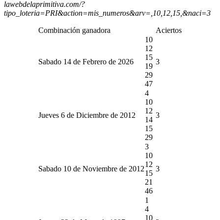
lawebdelaprimitiva.com/?
tipo_loteria=PRI&action=mis_numeros&arv=,10,12,15,&naci=3
Combinación ganadora
Aciertos
10
12
15
Sabado 14 de Febrero de 2026
3
19
29
47
4
10
12
Jueves 6 de Diciembre de 2012
3
14
15
29
3
10
12
Sabado 10 de Noviembre de 2012
3
15
21
46
1
4
10