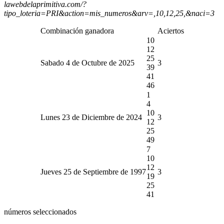
lawebdelaprimitiva.com/?
tipo_loteria=PRI&action=mis_numeros&arv=,10,12,25,&naci=3
Combinación ganadora
Aciertos
10
12
25
Sabado 4 de Octubre de 2025
3
39
41
46
1
4
10
Lunes 23 de Diciembre de 2024
3
12
25
49
7
10
12
Jueves 25 de Septiembre de 1997
3
19
25
41
números seleccionados