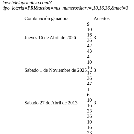
lawebdelaprimitiva.com/?
tipo_loteria=PRI&action=mis_numeros&arv=,10,16,36,&naci=3
Combinación ganadora
Aciertos
9
10
16
Jueves 16 de Abril de 2026
3
36
42
43
4
10
16
Sabado 1 de Noviembre de 2025
3
17
36
47
1
6
10
Sabado 27 de Abril de 2013
3
16
23
36
10
16
23