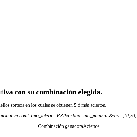
tiva con su combinación elegida.
ellos sorteos en los cuales se obtienen
5
ó más aciertos.
aprimitiva.com/?tipo_loteria=PRI&action=mis_numeros&arv=,10,20
Combinación ganadora
Aciertos