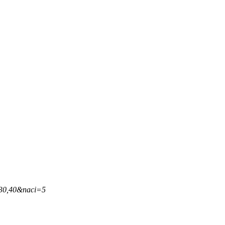
,30,40&naci=5