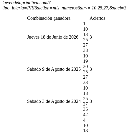
lawebdelaprimitiva.com/?
tipo_loteria=PRI&action=mis_numeros&arv=,10,25,27,&naci=3
Combinación ganadora
Aciertos
1
10
13
Jueves 18 de Junio de 2026
3
25
27
38
10
19
20
Sabado 9 de Agosto de 2025
3
25
27
33
10
18
25
Sabado 3 de Agosto de 2024
3
27
35
42
4
10
18