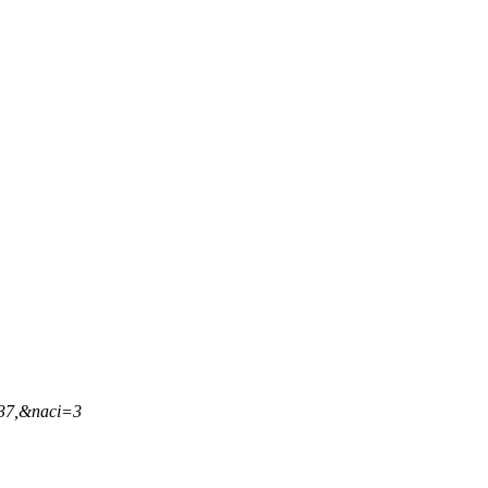
,37,&naci=3