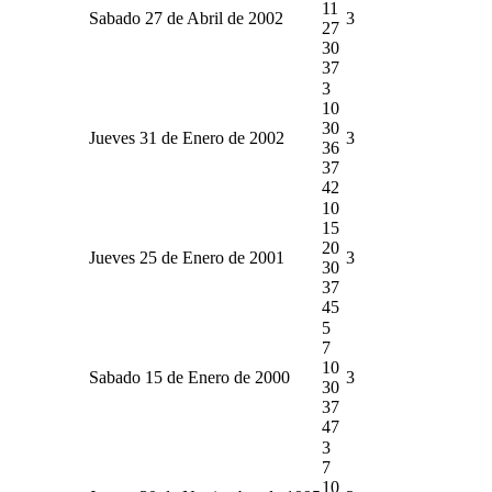
11
Sabado 27 de Abril de 2002
3
27
30
37
3
10
30
Jueves 31 de Enero de 2002
3
36
37
42
10
15
20
Jueves 25 de Enero de 2001
3
30
37
45
5
7
10
Sabado 15 de Enero de 2000
3
30
37
47
3
7
10