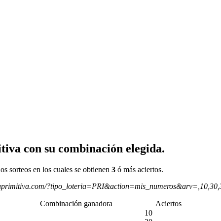
tiva con su combinación elegida.
os sorteos en los cuales se obtienen
3
ó más aciertos.
aprimitiva.com/?tipo_loteria=PRI&action=mis_numeros&arv=,10,30
Combinación ganadora
Aciertos
10