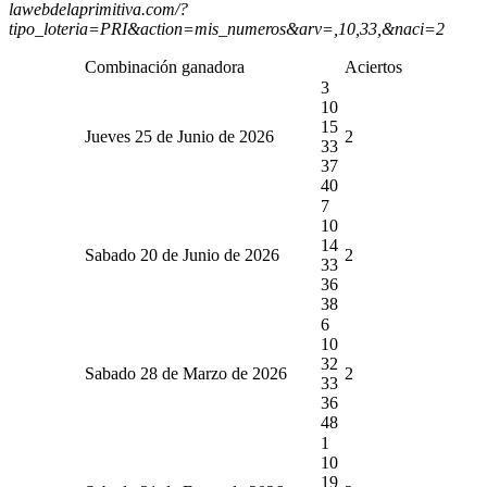
lawebdelaprimitiva.com/?
tipo_loteria=PRI&action=mis_numeros&arv=,10,33,&naci=2
Combinación ganadora
Aciertos
3
10
15
Jueves 25 de Junio de 2026
2
33
37
40
7
10
14
Sabado 20 de Junio de 2026
2
33
36
38
6
10
32
Sabado 28 de Marzo de 2026
2
33
36
48
1
10
19