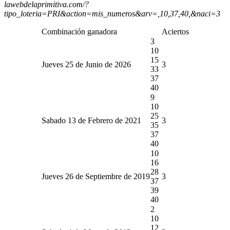
lawebdelaprimitiva.com/?
tipo_loteria=PRI&action=mis_numeros&arv=,10,37,40,&naci=3
Combinación ganadora
Aciertos
3
10
15
Jueves 25 de Junio de 2026
3
33
37
40
9
10
25
Sabado 13 de Febrero de 2021
3
35
37
40
10
16
28
Jueves 26 de Septiembre de 2019
3
37
39
40
2
10
12