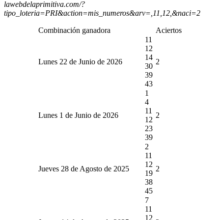
lawebdelaprimitiva.com/?
tipo_loteria=PRI&action=mis_numeros&arv=,11,12,&naci=2
Combinación ganadora
Aciertos
11
12
14
Lunes 22 de Junio de 2026
2
30
39
43
1
4
11
Lunes 1 de Junio de 2026
2
12
23
39
2
11
12
Jueves 28 de Agosto de 2025
2
19
38
45
7
11
12