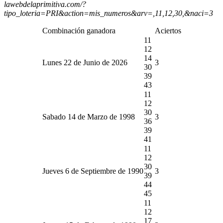
lawebdelaprimitiva.com/?
tipo_loteria=PRI&action=mis_numeros&arv=,11,12,30,&naci=3
Combinación ganadora
Aciertos
11
12
14
Lunes 22 de Junio de 2026
3
30
39
43
11
12
30
Sabado 14 de Marzo de 1998
3
36
39
41
11
12
30
Jueves 6 de Septiembre de 1990
3
39
44
45
11
12
17