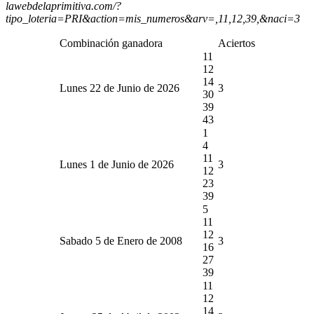
lawebdelaprimitiva.com/?
tipo_loteria=PRI&action=mis_numeros&arv=,11,12,39,&naci=3
Combinación ganadora
Aciertos
11
12
14
Lunes 22 de Junio de 2026
3
30
39
43
1
4
11
Lunes 1 de Junio de 2026
3
12
23
39
5
11
12
Sabado 5 de Enero de 2008
3
16
27
39
11
12
14