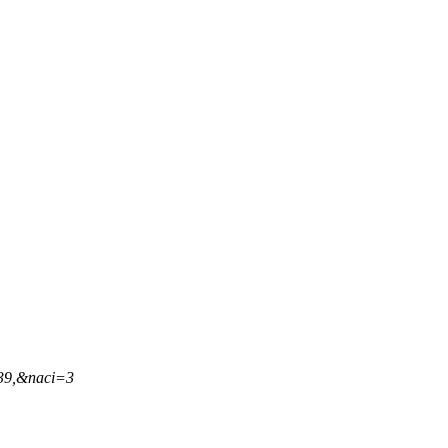
,39,&naci=3