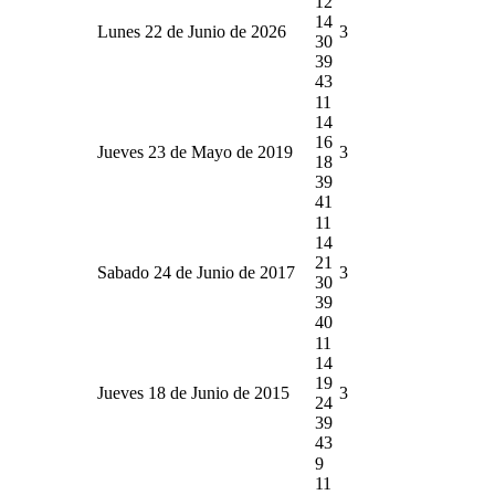
12
14
Lunes 22 de Junio de 2026
3
30
39
43
11
14
16
Jueves 23 de Mayo de 2019
3
18
39
41
11
14
21
Sabado 24 de Junio de 2017
3
30
39
40
11
14
19
Jueves 18 de Junio de 2015
3
24
39
43
9
11