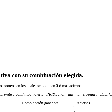
tiva con su combinación elegida.
os sorteos en los cuales se obtienen
3
ó más aciertos.
aprimitiva.com/?tipo_loteria=PRI&action=mis_numeros&arv=,11,14
Combinación ganadora
Aciertos
11