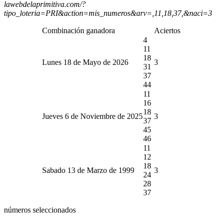
lawebdelaprimitiva.com/?
tipo_loteria=PRI&action=mis_numeros&arv=,11,18,37,&naci=3
Combinación ganadora
Aciertos
4
11
18
Lunes 18 de Mayo de 2026
3
31
37
44
11
16
18
Jueves 6 de Noviembre de 2025
3
37
45
46
11
12
18
Sabado 13 de Marzo de 1999
3
24
28
37
números seleccionados