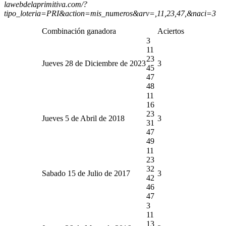
lawebdelaprimitiva.com/?
tipo_loteria=PRI&action=mis_numeros&arv=,11,23,47,&naci=3
Combinación ganadora
Aciertos
3
11
23
Jueves 28 de Diciembre de 2023
3
45
47
48
11
16
23
Jueves 5 de Abril de 2018
3
31
47
49
11
23
32
Sabado 15 de Julio de 2017
3
42
46
47
3
11
13