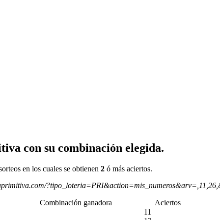
tiva con su combinación elegida.
sorteos en los cuales se obtienen
2
ó más aciertos.
aprimitiva.com/?tipo_loteria=PRI&action=mis_numeros&arv=,11,26
Combinación ganadora
Aciertos
11