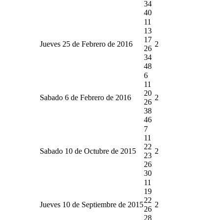
34
40
11
13
17
Jueves 25 de Febrero de 2016
2
26
34
48
6
11
20
Sabado 6 de Febrero de 2016
2
26
38
46
7
11
22
Sabado 10 de Octubre de 2015
2
23
26
30
11
19
22
Jueves 10 de Septiembre de 2015
2
26
28