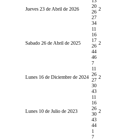
13
20
Jueves 23 de Abril de 2026
2
26
27
34
11
16
17
Sabado 26 de Abril de 2025
2
26
44
46
7
11
26
Lunes 16 de Diciembre de 2024
2
27
30
43
11
16
26
Lunes 10 de Julio de 2023
2
30
43
44
1
7