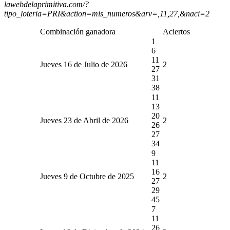
lawebdelaprimitiva.com/?
tipo_loteria=PRI&action=mis_numeros&arv=,11,27,&naci=2
Combinación ganadora
Aciertos
1
6
11
Jueves 16 de Julio de 2026
2
27
31
38
11
13
20
Jueves 23 de Abril de 2026
2
26
27
34
9
11
16
Jueves 9 de Octubre de 2025
2
27
29
45
7
11
26