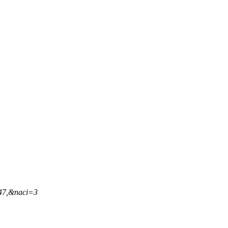
,47,&naci=3