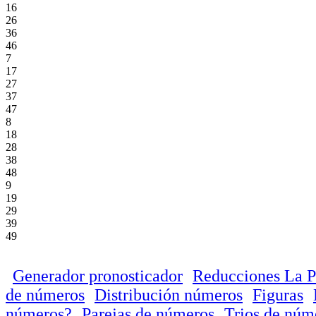
16
26
36
46
7
17
27
37
47
8
18
28
38
48
9
19
29
39
49
Generador pronosticador
Reducciones La P
de números
Distribución números
Figuras
números?
Parejas de números
Trios de núm