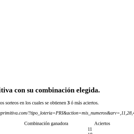
tiva con su combinación elegida.
os sorteos en los cuales se obtienen
3
ó más aciertos.
aprimitiva.com/?tipo_loteria=PRI&action=mis_numeros&arv=,11,28
Combinación ganadora
Aciertos
11