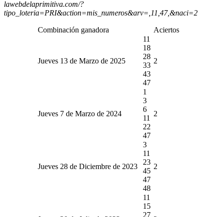
lawebdelaprimitiva.com/?
tipo_loteria=PRI&action=mis_numeros&arv=,11,47,&naci=2
Combinación ganadora
Aciertos
11
18
28
Jueves 13 de Marzo de 2025
2
33
43
47
1
3
6
Jueves 7 de Marzo de 2024
2
11
22
47
3
11
23
Jueves 28 de Diciembre de 2023
2
45
47
48
11
15
27