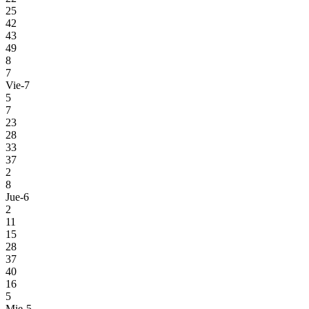
25
42
43
49
8
7
Vie-7
5
7
23
28
33
37
2
8
Jue-6
2
11
15
28
37
40
16
5
Mie-5