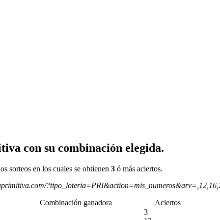
tiva con su combinación elegida.
os sorteos en los cuales se obtienen
3
ó más aciertos.
aprimitiva.com/?tipo_loteria=PRI&action=mis_numeros&arv=,12,16
Combinación ganadora
Aciertos
3