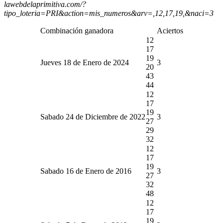
lawebdelaprimitiva.com/?
tipo_loteria=PRI&action=mis_numeros&arv=,12,17,19,&naci=3
Combinación ganadora
Aciertos
12
17
19
Jueves 18 de Enero de 2024
3
20
43
44
12
17
19
Sabado 24 de Diciembre de 2022
3
27
29
32
12
17
19
Sabado 16 de Enero de 2016
3
27
32
48
12
17
19