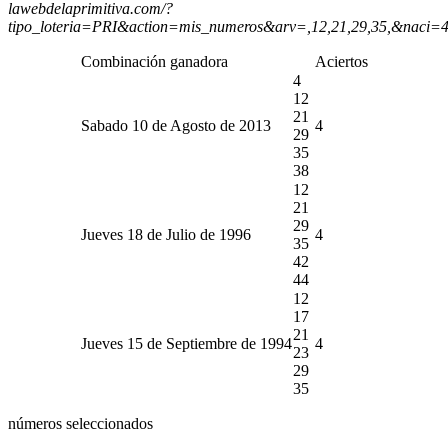
lawebdelaprimitiva.com/?
tipo_loteria=PRI&action=mis_numeros&arv=,12,21,29,35,&naci=
Combinación ganadora
Aciertos
4
12
21
Sabado 10 de Agosto de 2013
4
29
35
38
12
21
29
Jueves 18 de Julio de 1996
4
35
42
44
12
17
21
Jueves 15 de Septiembre de 1994
4
23
29
35
números seleccionados