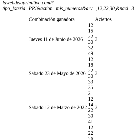
lawebdelaprimitiva.com/?
tipo_loteria=PRI&action=mis_numeros&arv=,12,22,30,&naci=3
Combinación ganadora
Aciertos
12
15
22
Jueves 11 de Junio de 2026
3
30
32
49
12
18
22
Sabado 23 de Mayo de 2026
3
30
33
35
2
12
14
Sabado 12 de Marzo de 2022
3
22
30
41
12
22
26