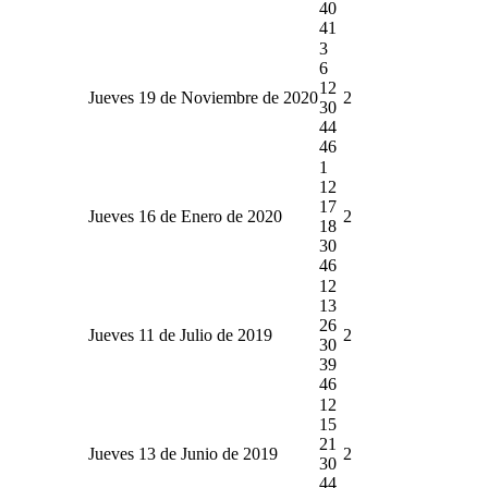
40
41
3
6
12
Jueves 19 de Noviembre de 2020
2
30
44
46
1
12
17
Jueves 16 de Enero de 2020
2
18
30
46
12
13
26
Jueves 11 de Julio de 2019
2
30
39
46
12
15
21
Jueves 13 de Junio de 2019
2
30
44