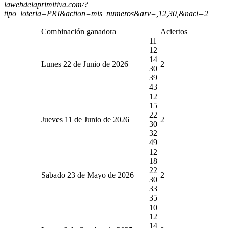
lawebdelaprimitiva.com/?
tipo_loteria=PRI&action=mis_numeros&arv=,12,30,&naci=2
Combinación ganadora
Aciertos
11
12
14
Lunes 22 de Junio de 2026
2
30
39
43
12
15
22
Jueves 11 de Junio de 2026
2
30
32
49
12
18
22
Sabado 23 de Mayo de 2026
2
30
33
35
10
12
14