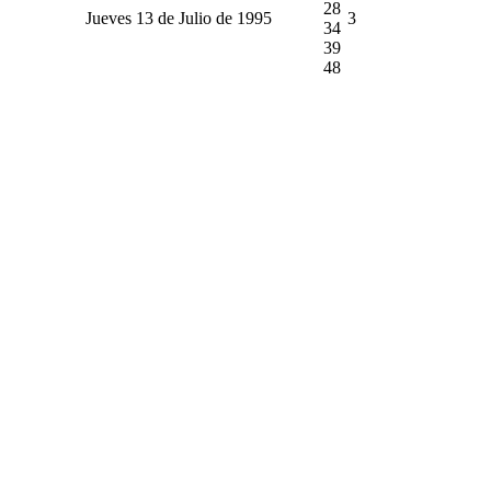
28
Jueves 13 de Julio de 1995
3
34
39
48