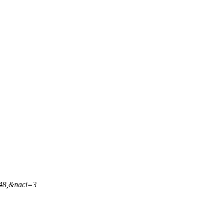
,48,&naci=3