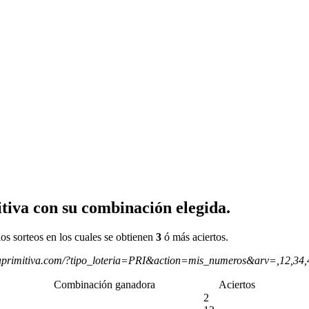
tiva con su combinación elegida.
os sorteos en los cuales se obtienen
3
ó más aciertos.
aprimitiva.com/?tipo_loteria=PRI&action=mis_numeros&arv=,12,34
Combinación ganadora
Aciertos
2