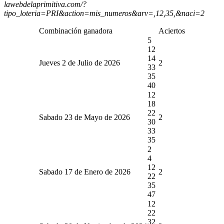
lawebdelaprimitiva.com/?
tipo_loteria=PRI&action=mis_numeros&arv=,12,35,&naci=2
Combinación ganadora
Aciertos
5
12
14
Jueves 2 de Julio de 2026
2
33
35
40
12
18
22
Sabado 23 de Mayo de 2026
2
30
33
35
2
4
12
Sabado 17 de Enero de 2026
2
22
35
47
12
22
32